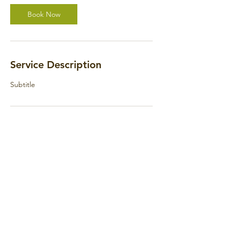
Book Now
Service Description
Subtitle
Contact Details
985 109 7985