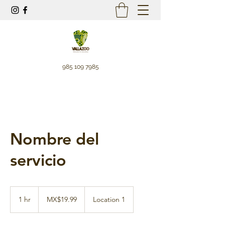
985 109 7985
Nombre del
servicio
19.99
Mexican
1 hr
1
MX$19.99
Location 1
pesos
h