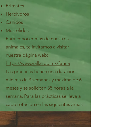
Primates
Herbívoros
Canidos
Mustélidos
Para conocer más de nuestros
animales, te invitamos a visitar
nuestra página web:
https://www.vallazoo.mx/fauna
Las prácticas tienen una duración
mínima de 3 semanas y máxima de 6
meses y se solicitan 35 horas a la
semana. Para las prácticas se lleva a
cabo rotación en las siguientes áreas: