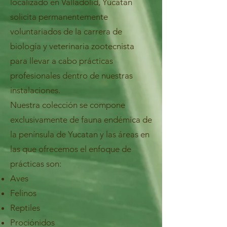
localizado en Valladolid, Yucatán
solicita permanentemente
voluntariados de la carrera de
biología y veterinaria zootecnista
para llevar a cabo prácticas
profesionales dentro de nuestras
instalaciones.
Nuestra colección se compone
exclusivamente de fauna endémica de
la península de Yucatan y las áreas en
las que ofrecemos el enfoque de
prácticas son:
Aves
Felinos
Reptiles
Prociónidos