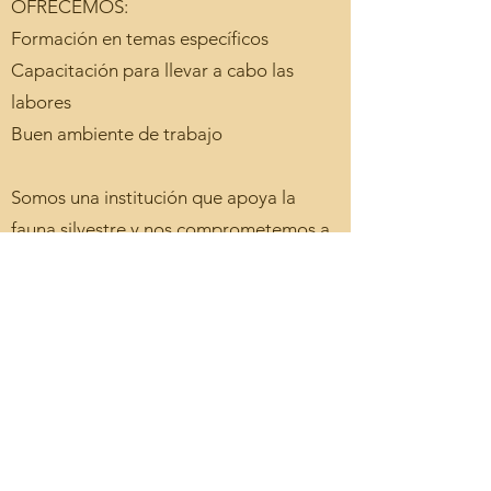
OFRECEMOS:​
Formación en temas específicos
Capacitación para llevar a cabo las
labores
Buen ambiente de trabajo
Somos una institución que apoya la
fauna silvestre y nos comprometemos a
ayudar a las especies rescatadas que
ingresan a nuestras instalaciones para
poder brindarles una mejor segunda
oportunidad.
Si te interesa postularte, cumples con los
requisitos y te consideras apto para
ofrecer tu servicio llena el siguiente
formulario: