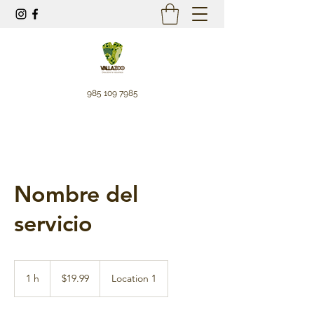
985 109 7985
Nombre del
servicio
19.99
pesos
1 h
1
$19.99
Location 1
mexicanos