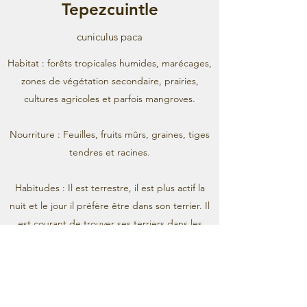
Tepezcuintle
cuniculus paca
Habitat : forêts tropicales humides, marécages,
zones de végétation secondaire, prairies,
cultures agricoles et parfois mangroves.
Nourriture : Feuilles, fruits mûrs, graines, tiges
tendres et racines.
Habitudes : Il est terrestre, il est plus actif la
nuit et le jour il préfère être dans son terrier. Il
est courant de trouver ses terriers dans les
cenotes et les grottes où il transporte de la
nourriture pour la consommer.
Il est intéressant de noter que… Le