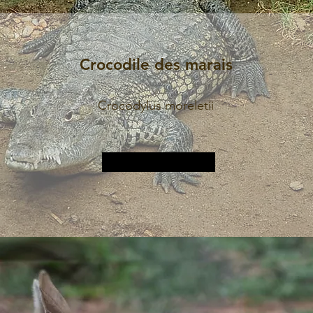
Crocodile des marais
Crocodylus moreletii
Plus d&#39;informations