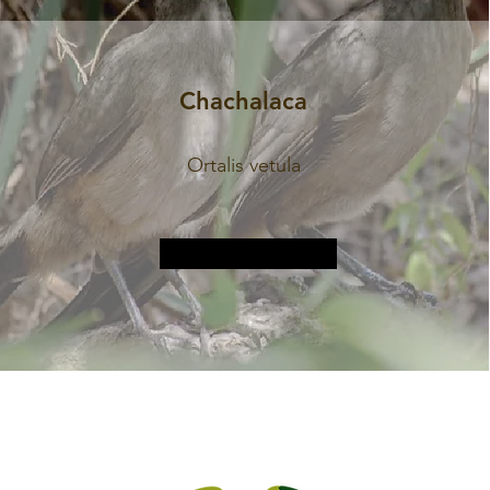
Chachalaca
Ortalis vetula
Plus d&#39;informations