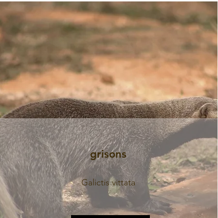
grisons
Galictis vittata