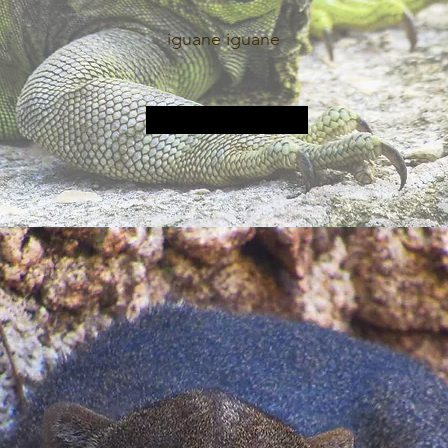
iguane iguane
Plus d&#39;informations