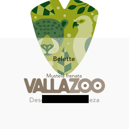
Belette
Mustela frenata
Plus d&#39;informations