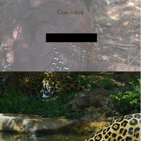
Crax rubra
Plus d&#39;informations