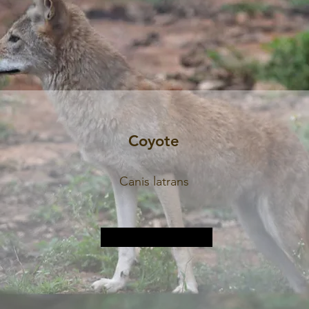
Coyote
Canis latrans
Plus d&#39;informations