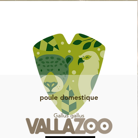
poule domestique
Gallus gallus