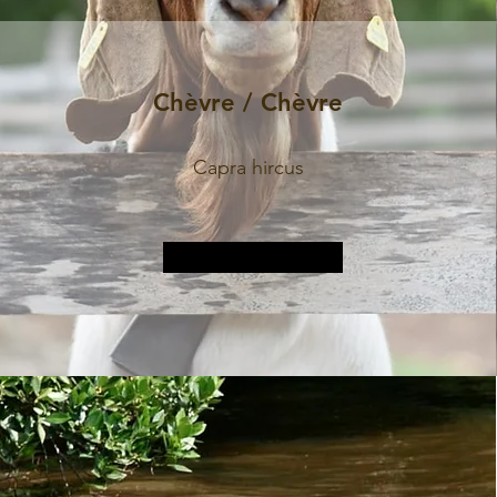
Chèvre / Chèvre
Capra hircus
Plus d&#39;informations