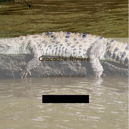
Crocodile Rivière
Crocodylus acutus
Plus d&#39;informations